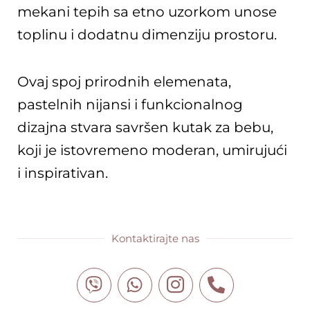
mekani tepih sa etno uzorkom unose
toplinu i dodatnu dimenziju prostoru.
Ovaj spoj prirodnih elemenata,
pastelnih nijansi i funkcionalnog
dizajna stvara savršen kutak za bebu,
koji je istovremeno moderan, umirujući
i inspirativan.
Kontaktirajte nas
V
W
I
P
i
h
c
h
b
a
o
o