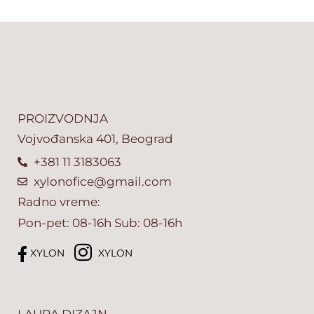
PROIZVODNJA
Vojvođanska 401, Beograd
+381 11 3183063
xylonofice@gmail.com
Radno vreme:
Pon-pet: 08-16h Sub: 08-16h
XYLON
XYLON
LAURA DIZAJN