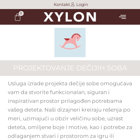
Skip
Kontakt
Login
Menu
to
content
PROJEKTOVANJE DEČIJIH SOBA
Usluga izrade projekta dečije sobe omogućava
vam da stvorite funkcionalan, siguran i
inspirativan prostor prilagođen potrebama
vašeg deteta. Naši dizajneri kreiraju rešenja po
meri, uzimajući u obzir veličinu sobe, uzrast
deteta, omiljene boje i motive, kao i potrebe za
odlaganjem stvari i prostorom za igru ili