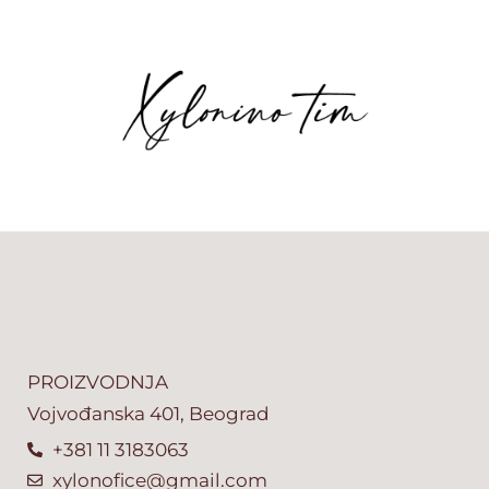
PROIZVODNJA
Vojvođanska 401, Beograd
+381 11 3183063
xylonofice@gmail.com