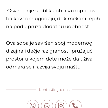
Osvetljenje u obliku oblaka doprinosi
bajkovitom ugođaju, dok mekani tepih
na podu pruža dodatnu udobnost.
Ova soba je savršen spoj modernog
dizajna i dečje razigranosti, pružajući
prostor u kojem dete može da uživa,
odmara se i razvija svoju maštu.
Kontaktirajte nas
V
W
I
P