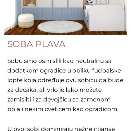
SOBA PLAVA
Sobu smo osmislili kao neutralnu sa
dodatkom ogradice u obliku fudbalske
lopte koja određuje ovu sobicu da bude
za dečaka, ali vrlo je lako možete
zamisliti i za devojčicu sa zamenom
boja i nekim cveticem kao ogradicom.
U ovoj sobi dominiraju nežne nijanse