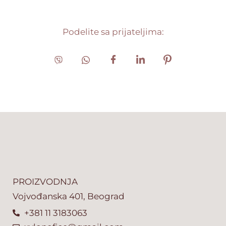
Podelite sa prijateljima:
PROIZVODNJA
Vojvođanska 401, Beograd
+381 11 3183063